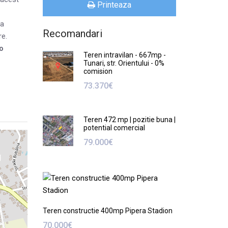
Printeaza
ja
Recomandari
re.
o
Teren intravilan - 667mp -
Tunari, str. Orientului - 0%
comision
73.370€
Teren 472 mp | pozitie buna |
potential comercial
79.000€
Teren constructie 400mp Pipera Stadion
70.000€