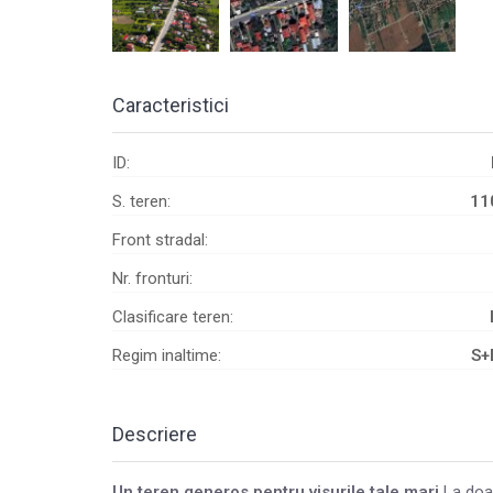
Caracteristici
ID:
S. teren:
11
Front stradal:
Nr. fronturi:
Clasificare teren:
Regim inaltime:
S+
Descriere
Un teren generos pentru visurile tale mari.
La doa