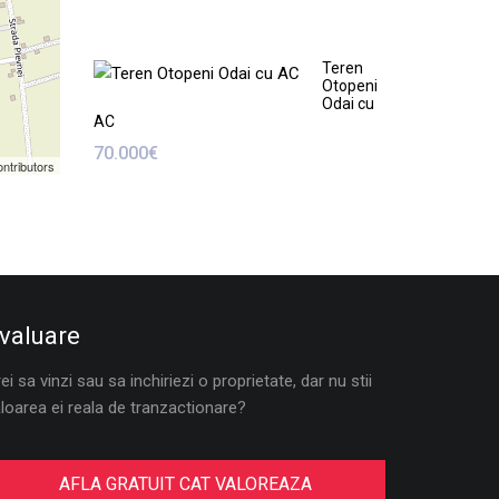
Teren
Otopeni
Odai cu
AC
70.000€
ntributors
valuare
ei sa vinzi sau sa inchiriezi o proprietate, dar nu stii
loarea ei reala de tranzactionare?
AFLA GRATUIT CAT VALOREAZA