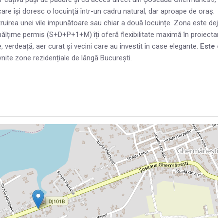
re își doresc o locuință într-un cadru natural, dar aproape de oraș.
ruirea unei vile impunătoare sau chiar a două locuințe. Zona este de
e înălțime permis (S+D+P+1+M) îți oferă flexibilitate maximă în proiecta
e, verdeață, aer curat și vecini care au investit în case elegante.
Este 
vnite zone rezidențiale de lângă București.
.