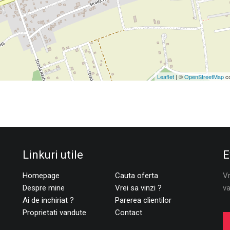
Leaflet
| ©
OpenStreetMap
co
Linkuri utile
E
Homepage
Cauta oferta
Vr
Despre mine
Vrei sa vinzi ?
va
Ai de inchiriat ?
Parerea clientilor
Proprietati vandute
Contact