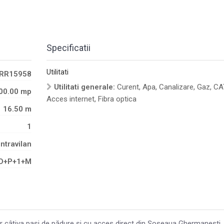
Specificatii
Utilitati
RR15958
Utilitati generale:
Curent, Apa, Canalizare, Gaz, CA
00.00 mp
Acces internet, Fibra optica
16.50 m
1
Intravilan
D+P+1+M
r câțiva pași de pădure și cu acces direct din Șoseaua Ghermanesti,