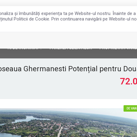
sonaliza și îmbunătăți experiența ta pe Website-ul nostru. Înainte de
ținutul Politicii de Cookie. Prin continuarea navigării pe Website-ul nos
?
AI DE INCHIRIAT ?
PAREREA CLIENTILOR
PROPRIETATI VAN
oseaua Ghermanesti Potențial pentru Do
72.
DE VA