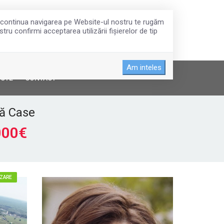
 a continua navigarea pe Website-ul nostru te rugăm
tru confirmi acceptarea utilizării fişierelor de tip
Am inteles
DUTE
CONTACT
uă Case
000€
NZARE