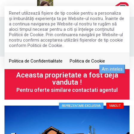
Renet utilizează fişiere de tip cookie pentru a personaliza
și îmbunătăți experiența ta pe Website-ul nostru. Înainte de
a continua navigarea pe Website-ul nostru te rugăm să
Vila cocheta P+M in Corbeanca
aloci timpul necesar pentru a citi și înțelege conținutul
Politicii de Cookie. Prin continuarea navigării pe Website-ul
155.500€
nostru confirmi acceptarea utilizării fişierelor de tip cookie
Corbeanca
conform Politicii de Cookie.
ID: CM0406
1253
Comision:
2%
Politica de Confidentialitate
Politica de Cookie
Am inteles
Aceasta proprietate a fost deja
vanduta !
Pentru oferte similare contactati agentul
REPREZENTARE EXCLUSIVA
VANDUT