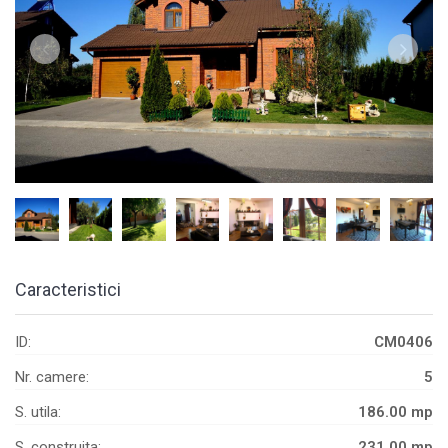
Caracteristici
ID:
CM0406
Nr. camere:
5
S. utila:
186.00 mp
S. construita:
231.00 mp