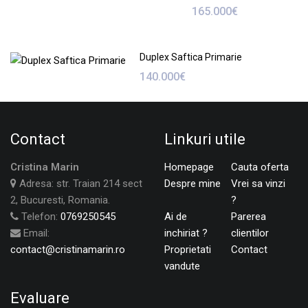
165.000€
Duplex Saftica Primarie
140.000€
Contact
Linkuri utile
Cristina Marin
Homepage
Cauta oferta
Adresa: str. Traian 214 sect
Despre mine
Vrei sa vinzi
2, Bucuresti, Romania.
?
Telefon:
0769250545
Ai de
Parerea
Email:
inchiriat ?
clientilor
contact@cristinamarin.ro
Proprietati
Contact
vandute
Evaluare