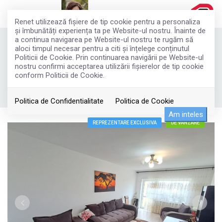
Renet utilizează fişiere de tip cookie pentru a personaliza
și îmbunătăți experiența ta pe Website-ul nostru. Înainte de
a continua navigarea pe Website-ul nostru te rugăm să
Garsoniera Blvd. Unirii, Pasajul
aloci timpul necesar pentru a citi și înțelege conținutul
Marasesti, Nerva Traian
Politicii de Cookie. Prin continuarea navigării pe Website-ul
nostru confirmi acceptarea utilizării fişierelor de tip cookie
92.000€
conform Politicii de Cookie.
Bucuresti, Unirii
ID: EP15937
450
Politica de Confidentialitate
Politica de Cookie
Am inteles
REPREZENTARE EXCLUSIVA
DE VANZARE