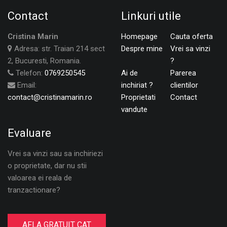
Contact
Linkuri utile
Cristina Marin
Homepage
Cauta oferta
Adresa: str. Traian 214 sect
Despre mine
Vrei sa vinzi
2, Bucuresti, Romania.
?
Telefon:
0769250545
Ai de
Parerea
Email:
inchiriat ?
clientilor
contact@cristinamarin.ro
Proprietati
Contact
vandute
Evaluare
Vrei sa vinzi sau sa inchiriezi
o proprietate, dar nu stii
valoarea ei reala de
tranzactionare?
AFLA GRATUIT CAT